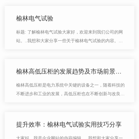
或企业的用电量，避免购买过大或过小…
榆林电气试验
标题: 了解榆林电气试验大家好，欢迎来到我们公司的网
站。..我想和大家分享一些关于榆林电气试验的内容。榆
林电气试验是指对各种电器设备进行检测、验证和评估的
过程。这种试验是..产品符合相关标…
榆林高低压柜的发展趋势及市场前景预测
榆林高低压柜是电力系统中关键的设备之一，随着科技的
不断进步和工业的发展，高低压柜也在不断创新与改良。
未来的发展趋势显示，高低压柜将更加智能化和 可靠，
以满足用户对电力设备的更高要求…
提升效率：榆林电气试验实用技巧分享
大家好，我是企业网站的内容编辑。..我想和大家分享一