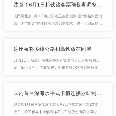
注意！6月1日起铁路客票预售期调整为15天
人民网北京5月30日电 (记者王连香)据中国**铁路集团消
息，为**贯彻**稳住经济大盘部署要求，进一步适应旅客
出行需要，根据疫情防控.新情况，铁路部门决定自2022
年6月1日起，将铁路客票预售期调整…
这座桥将多线公路和高铁放在同层
5月31日，新建川南城际铁路宜宾临港长江大桥顺利合
龙，这也是**上..在桥梁设计中将多线公路与高铁放在同
层，速度、跨度和宽度均为**之.。宜宾临港长江大桥全长
1742.1米，桥面宽63.9米，主跨52...…
国内首台深海水平式卡箍连接器研制成功
记者5月31日从哈尔滨工程大学(以下简称哈工程)获悉，
近日，哈工程与中海油海洋石油工程股份有限公司(以下