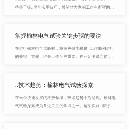
些关于提..率的实用技巧，希望对大家的工作有所帮助。
在榆林电气试验中，我们经常面临着各种挑战，如何提..
率成为了我们不断思考和探索的问题…
掌握榆林电气试验关键步骤的要诀
在进行榆林电气试验时，掌握关键步骤是..工作顺利进行
的关键。首先，准备工作至关重要。在开始测试之前，务
必检查仪器设备的完整性和正常运行状态。..所有连接线
路牢固可靠，避免因松动而引起的潜…
..技术趋势：榆林电气试验探索
在当今快速发展的科技领域，技术趋势不断涌现。榆林电
气试验探索成为备受关注的焦点之一。这项实践..着行业
迈向更..的阶段。榆林电气试验探索探讨了如何利用....提
升设备性能以及提高工作效率。经…